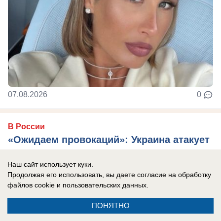
07.08.2026
0
В России
«Ожидаем провокаций»: Украина атакует
юг России и Крым — над морем работает
Наш сайт использует куки.
самолет-разведчик
Продолжая его использовать, вы даете согласие на обработку
Эксперты считают, что Киев хочет напугать
файлов cookie
и пользовательских данных.
туристов, отдыхающих на побережье.
ПОНЯТНО