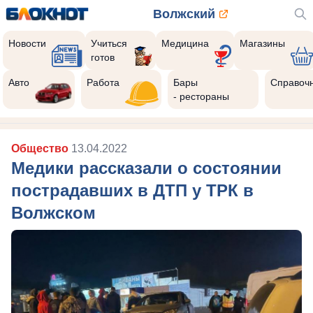
Волжский
Новости
Учиться
Медицина
Магазины
готов
8
Реклама закроется через:
Авто
Работа
Бары
Справоч
РЕКЛАМА • ISEE.RU
- рестораны
Общество
13.04.2022
Медики рассказали о состоянии
пострадавших в ДТП у ТРК в
Волжском