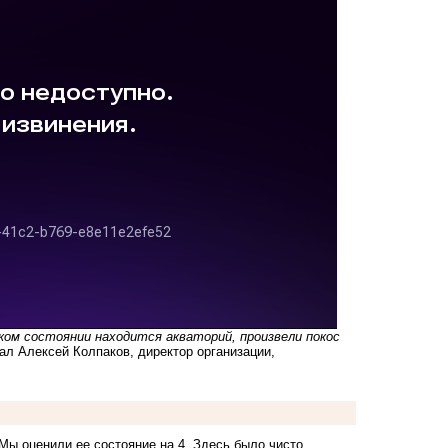
ком состоянии находится акваторий, произвели покос
ал Алексей Колпаков, директор организации,
 Мы оценили ее состояние на 4. Здесь было чисто,