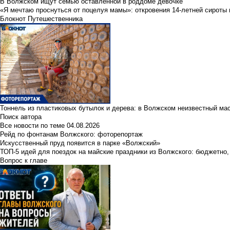
В Волжском ищут семью оставленной в роддоме девочке
«Я мечтаю проснуться от поцелуя мамы»: откровения 14-летней сироты 
Блокнот Путешественника
Тоннель из пластиковых бутылок и дерева: в Волжском неизвестный ма
Поиск автора
Все новости по теме
04.08.2026
Рейд по фонтанам Волжского: фоторепортаж
Искусственный пруд появится в парке «Волжский»
ТОП-5 идей для поездок на майские праздники из Волжского: бюджетно,
Вопрос к главе