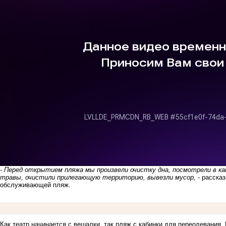
-
Перед открытием пляжа мы произвели очистку дна, посмотрели в ка
травы, очистили прилегающую территорию, вывезли мусор
,
- рассказ
обслуживающей пляж.
Как театр начинается с вешалки, так пляж с кабинки для переодевания.