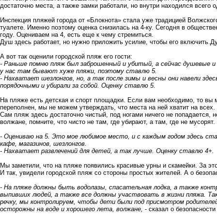
достаточно места, а также замки работали, но внутри находился всего
Инспекция пляжей города от «Блокнота» стала уже традицией Волжског
туалете
. Именно поэтому оценка снизилась на 4-ку. Сегодня в обществе
году. Оцениваем на 4, есть еще к чему стремиться.
Душ здесь работает, но нужно приложить усилие, чтобы его включить.Д
А вот так оценили городской пляж его гости:
- Раньше помню пляж был заброшенный и убитый, а сейчас душевые и 
у нас там бывают хуже пляжи, поэтому ставлю 5.
- Нахватает шезлонгов, но, а так после зимы и весны они навели зде
порядочными и убирали за собой. Оценку ставлю 5.
На пляже есть детская и спорт площадки. Если вам необходимо, то вы м
переполнен, мы не можем утверждать, что места на ней хватит на всех. 
Сам пляж здесь достаточно чистый, под ногами ничего не попадается, н
волжане, помните, что чисто не там, где убирают, а там, где не мусорят.
- Оцениваю на 5. Это мое любимое место, и с каждым годом здесь с
кафе, магазинов, шезлонгов.
- Нахватает развлечений для детей, а так лучше. Оценку ставлю 4+.
Мы заметили, что на пляже появились красивые урны и скамейки. За это
И так, увидели городской пляж со стороны простых жителей. А о безоп
- На пляже должны быть водолазы, спасательная лодка, а также конт
выпивших людей, а также все должны участвовать в жизни пляжа. Так
речку, мы контролируем, чтобы дети были под присмотром родителей
осторожны на воде и хорошего лета, волжане,
- сказал о безопасност