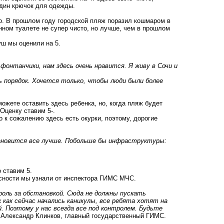
 один крючок для одежды.
о. В прошлом году городской пляж
поразил кошмаром в
нном туалете не супер чисто, но лучше, чем в прошлом
уш мы оценили на 5.
фонтанчики, нам здесь очень нравится. Я живу в Сочи и
сь порядок. Хочется только, чтобы люди были более
ожете оставить здесь ребенка, но, когда пляж будет
Оценку ставим 5-.
о к сожалению здесь есть окурки, поэтому, дорогие
тановится все лучше. Побольше бы инфраструктуры:
 ставим 5.
асности мы узнали от инспектора ГИМС МЧС.
роль за обстановкой. Сюда не должны пускать
 как сейчас начались каникулы, все ребята хотят на
. Поэтому у нас всегда все под контролем. Будьте
и Александр Клинков, главный государственный ГИМС.