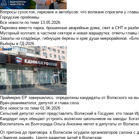
Вопросы сухостоя, парковок и автобусов: что волжане спросили у главы 
Городские проблемы
Все новости по теме
13.05.2026
Парковка вместо парка, брошенные аварийные дома, свет в СНТ и разб
Мусорный коллапс в частном секторе и новая маршрутка: ответы главы
Завалы на кладбище, гибнущие березы и крик души микрорайонов: «Бло
Выборы в ГД-2026
Праймериз ЕР завершились: определены кандидаты от Волжского на вы
Врач-реаниматолог, депутат и глава села
Все новости по теме
01.06.2026
Сельский депутат хочет представлять Волжский в Госдуме: кто такая 
Кандидат наук обещает устроить волжских школьников на заводы: Бога
Воспитатель из Волгограда Ольга Анохина метит в депутаты от Волжско
От притона до приговора: в Волжском осудили организаторов салона с 
«Энергия знаний». Центр развития детей в Волжском