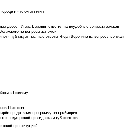
города и что он ответил
итые дворы: Игорь Воронин ответил на неудобные вопросы волжан
 Волжского на вопросы жителей
кнот» публикует честные ответы Игоря Воронина на вопросы волжан
боры в Госдуму
Ирина Паршева
тырёв представил программу на праймериз
го с поддержкой президента и губернатора
детской проституцией