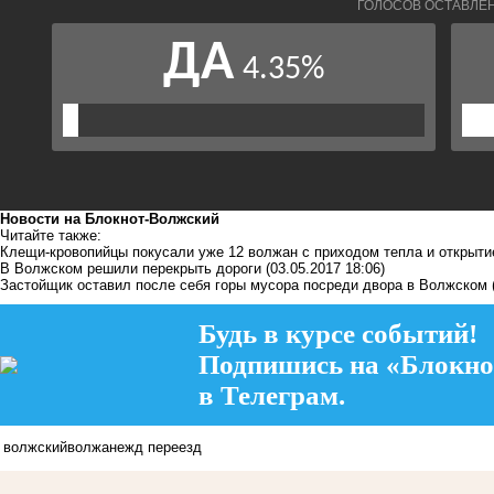
Новости на Блoкнoт-Волжский
Читайте также:
Клещи-кровопийцы покусали уже 12 волжан с приходом тепла и открыти
В Волжском решили перекрыть дороги
(03.05.2017 18:06)
Застойщик оставил после себя горы мусора посреди двора в Волжском
Будь в курсе событий!
Подпишись на «Блокно
в Телеграм.
волжский
волжане
жд переезд