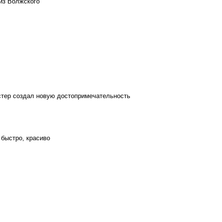
из Волжского
стер создал новую достопримечательность
 быстро, красиво