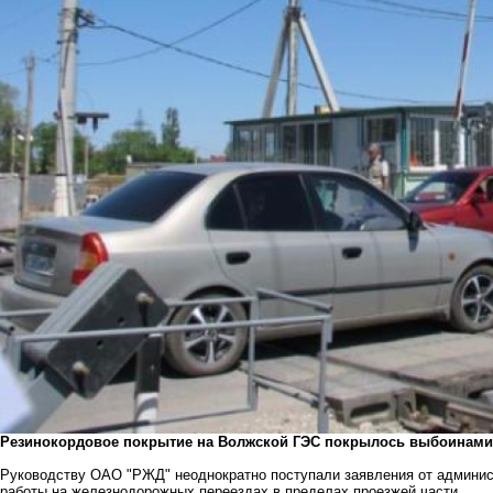
Резинокордовое покрытие на Волжской ГЭС покрылось выбоинами 
Руководству ОАО "РЖД" неоднократно поступали заявления от админис
работы на железнодорожных переездах в пределах проезжей части.