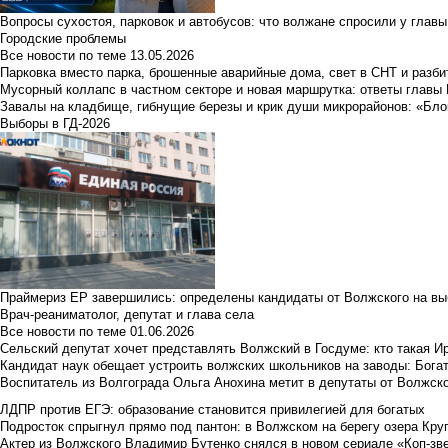
Вопросы сухостоя, парковок и автобусов: что волжане спросили у главы 
Городские проблемы
Все новости по теме
13.05.2026
Парковка вместо парка, брошенные аварийные дома, свет в СНТ и разб
Мусорный коллапс в частном секторе и новая маршрутка: ответы главы
Завалы на кладбище, гибнущие березы и крик души микрорайонов: «Бло
Выборы в ГД-2026
Праймериз ЕР завершились: определены кандидаты от Волжского на вы
Врач-реаниматолог, депутат и глава села
Все новости по теме
01.06.2026
Сельский депутат хочет представлять Волжский в Госдуме: кто такая 
Кандидат наук обещает устроить волжских школьников на заводы: Бога
Воспитатель из Волгограда Ольга Анохина метит в депутаты от Волжско
ЛДПР против ЕГЭ: образование становится привилегией для богатых
Подросток спрыгнул прямо под пантон: в Волжском на берегу озера Круг
Актер из Волжского Владимир Бутенко снялся в новом сериале «Коп-зв