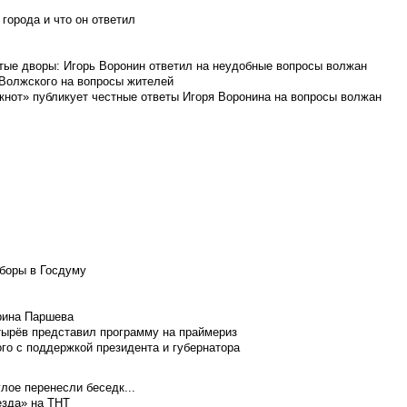
города и что он ответил
итые дворы: Игорь Воронин ответил на неудобные вопросы волжан
 Волжского на вопросы жителей
кнот» публикует честные ответы Игоря Воронина на вопросы волжан
боры в Госдуму
Ирина Паршева
тырёв представил программу на праймериз
го с поддержкой президента и губернатора
лое перенесли беседк...
езда» на ТНТ