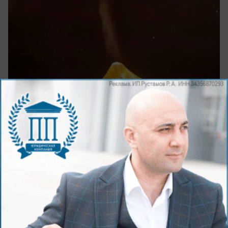
сегодня в 09:28
0
Общество
Знойный день в Волжском: погода на 9
августа
Жара не отступает