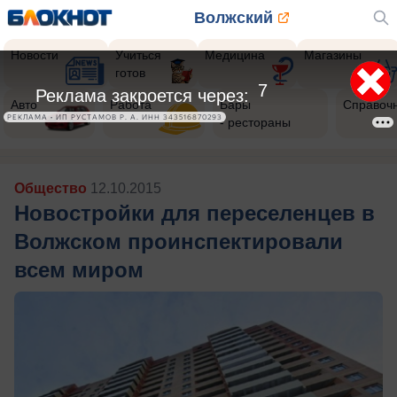
Волжский
Новости
Учиться
Медицина
Магазины
готов
5
Реклама закроется через:
Авто
Работа
Бары
Справоч
РЕКЛАМА • ИП РУСТАМОВ Р. А. ИНН 343516870293
- рестораны
Общество
12.10.2015
Новостройки для переселенцев в
Волжском проинспектировали
всем миром