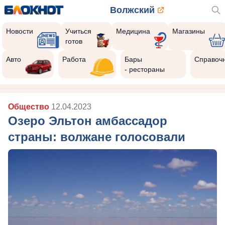
Волжский
Новости
Учиться
Медицина
Магазины
готов
10
Реклама закроется через:
Авто
Работа
Бары
Справоч
РЕКЛАМА • ИП РУСТАМОВ Р. А. ИНН 343516870293
- рестораны
Общество
12.04.2023
Озеро Эльтон амбассадор
страны: волжане голосовали