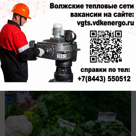
вчера в 20:25
1
Экономика
Волгоградстат назвал продукты,
которые подорожали и подешевели за
неделю
Статистика