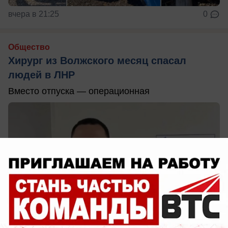
вчера в 21:25
0
Общество
Хирург из Волжского месяц спасал
людей в ЛНР
Вместо отпуска — операционная