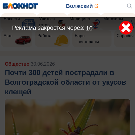
Волжский
Новости
Учиться
Медицина
Магазины
готов
Реклама закроется через:
8
Авто
Работа
Бары
Справоч
- рестораны
Общество
30.06.2026
Почти 300 детей пострадали в
Волгоградской области от укусов
клещей