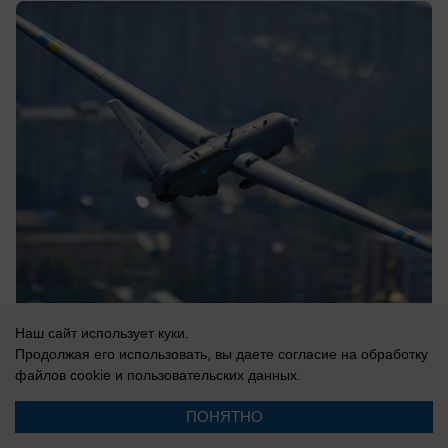
06.08.2026
0
Наш сайт использует куки.
Продолжая его использовать, вы даете согласие на обработку
файлов cookie
и пользовательских данных.
В России
ПОНЯТНО
Ракетчики из КНДР готовы ударить по
Киеву: Запад паникует из-за российско-