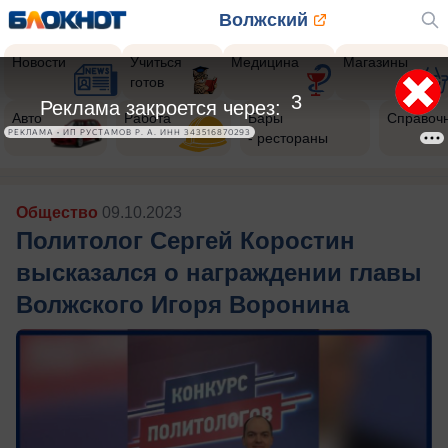
Волжский
Новости
Учиться
Медицина
Магазины
готов
Авто
Работа
Бары
Справоч
- рестораны
Общество
09.10.2023
Политолог Сергей Коростин
высказался о награждении главы
Волжского Игоря Воронина