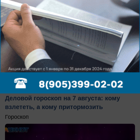
сегодня в 10:25
1
Общество
Деловой гороскоп на 7 августа: кому
взлететь, а кому притормозить
Гороскоп