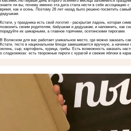
Повсеместно первый день второго осеннего месяца запомнился праздник
знаете ли вы, почему именно эта дата стала нести в себе ассоциацию с
время, как и осень. Поэтому 28 лет назад было решено посветить сам
дедушкам.
Кстати, у праздника есть свой логотип - раскрытая ладонь, которая сим
позвонить своим родителям, бабушкам и дедушкам, и напомнить, как сил
порадуйте их шикарными, а главное горячими, осетинскими пирогами.
В Волжском для вас работает уникальное место, где можно заказать са
Кстати, тесто в национальном блюде замешивается вручную, а начинки 
зелень, сыр, картофель, курица, грибы. Есть возможность заказать нас
о сладкоежках: есть творожные пироги с курагой и свежие яблоки в кар