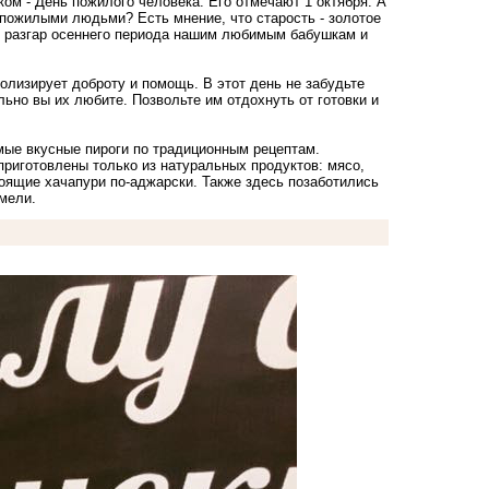
ом - День пожилого человека. Его отмечают 1 октября. А
 пожилыми людьми? Есть мнение, что старость - золотое
ый разгар осеннего периода нашим любимым бабушкам и
волизирует доброту и помощь. В этот день не забудьте
ьно вы их любите. Позвольте им отдохнуть от готовки и
мые вкусные пироги по традиционным рецептам.
приготовлены только из натуральных продуктов: мясо,
тоящие хачапури по-аджарски. Также здесь позаботились
амели.