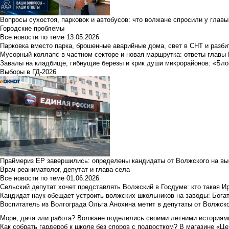
Вопросы сухостоя, парковок и автобусов: что волжане спросили у главы 
Городские проблемы
Все новости по теме
13.05.2026
Парковка вместо парка, брошенные аварийные дома, свет в СНТ и разб
Мусорный коллапс в частном секторе и новая маршрутка: ответы главы
Завалы на кладбище, гибнущие березы и крик души микрорайонов: «Бло
Выборы в ГД-2026
Праймериз ЕР завершились: определены кандидаты от Волжского на вы
Врач-реаниматолог, депутат и глава села
Все новости по теме
01.06.2026
Сельский депутат хочет представлять Волжский в Госдуме: кто такая 
Кандидат наук обещает устроить волжских школьников на заводы: Бога
Воспитатель из Волгограда Ольга Анохина метит в депутаты от Волжско
Море, дача или работа? Волжане поделились своими летними историям
Как собрать гардероб к школе без споров с подростком? В магазине «Це