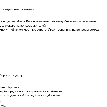
города и что он ответил
итые дворы: Игорь Воронин ответил на неудобные вопросы волжан
 Волжского на вопросы жителей
кнот» публикует честные ответы Игоря Воронина на вопросы волжан
боры в Госдуму
Ирина Паршева
тырёв представил программу на праймериз
го с поддержкой президента и губернатора
и
нтр»