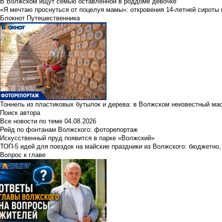
В Волжском ищут семью оставленной в роддоме девочке
«Я мечтаю проснуться от поцелуя мамы»: откровения 14-летней сироты 
Блокнот Путешественника
Тоннель из пластиковых бутылок и дерева: в Волжском неизвестный ма
Поиск автора
Все новости по теме
04.08.2026
Рейд по фонтанам Волжского: фоторепортаж
Искусственный пруд появится в парке «Волжский»
ТОП-5 идей для поездок на майские праздники из Волжского: бюджетно,
Вопрос к главе