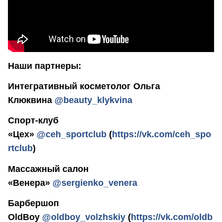
Наши партнеры:
Интегративный косметолог Ольга
Клюквина
@beauty_klykvina
Спорт-клуб
«Цех»
@ceh_sportclub
(
https://vk.com/ceh_spo
rtclub
)
Массажный салон
«Венера»
@sergienko_venera
Барбершоп
OldBoy
@oldboy_volzhskiy
(
https://vk.com/oldb