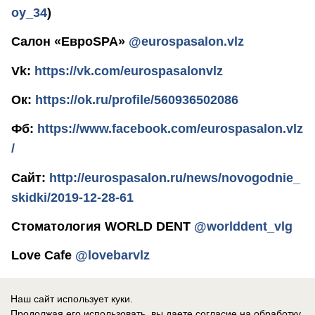
oy_34
)
Салон «ЕвроSPA»
@eurospasalon.vlz
Vk:
https://vk.com/eurospasalonvlz
Ок:
https://ok.ru/profile/560936502086
Фб:
https://www.facebook.com/eurospasalon.vlz
/
Сайт:
http://eurospasalon.ru/news/novogodnie_
skidki/2019-12-28-61
Стоматология WORLD DENT
@worlddent_vlg
Love Cafe
@lovebarvlz
Лаборатория «Диалайн»
@dialinelab34
Наш сайт использует куки.
Сайт:
http://www.dialine-lab.ru/
Продолжая его использовать, вы даете согласие на обработку