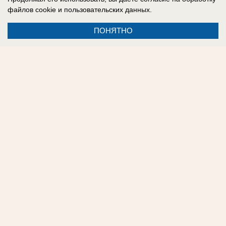
файлов cookie
и пользовательских данных.
Vk:
https://vk.com/club32187192
ПОНЯТНО