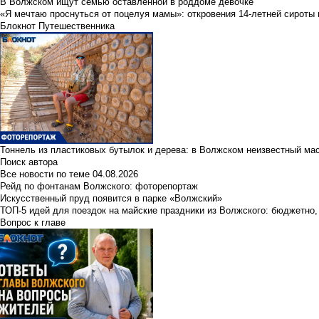
В Волжском ищут семью оставленной в роддоме девочке
«Я мечтаю проснуться от поцелуя мамы»: откровения 14-летней сироты 
Блокнот Путешественника
Тоннель из пластиковых бутылок и дерева: в Волжском неизвестный ма
Поиск автора
Все новости по теме
04.08.2026
Рейд по фонтанам Волжского: фоторепортаж
Искусственный пруд появится в парке «Волжский»
ТОП-5 идей для поездок на майские праздники из Волжского: бюджетно,
Вопрос к главе