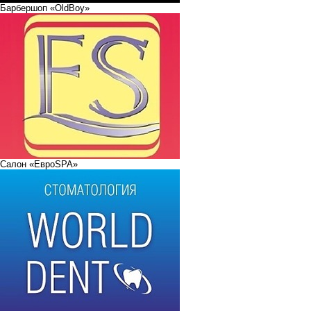
Барбершоп «OldBoy»
Салон «ЕвроSPA»