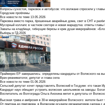
Вопросы сухостоя, парковок и автобусов: что волжане спросили у главы 
Городские проблемы
Все новости по теме
13.05.2026
Парковка вместо парка, брошенные аварийные дома, свет в СНТ и разб
Мусорный коллапс в частном секторе и новая маршрутка: ответы главы
Завалы на кладбище, гибнущие березы и крик души микрорайонов: «Бло
Выборы в ГД-2026
Праймериз ЕР завершились: определены кандидаты от Волжского на вы
Врач-реаниматолог, депутат и глава села
Все новости по теме
01.06.2026
Сельский депутат хочет представлять Волжский в Госдуме: кто такая 
Кандидат наук обещает устроить волжских школьников на заводы: Бога
Воспитатель из Волгограда Ольга Анохина метит в депутаты от Волжско
Высокая трава и амброзия в 30‑м микрорайоне Волжского: жители бьют 
От притона до приговора: в Волжском осудили организаторов салона с 