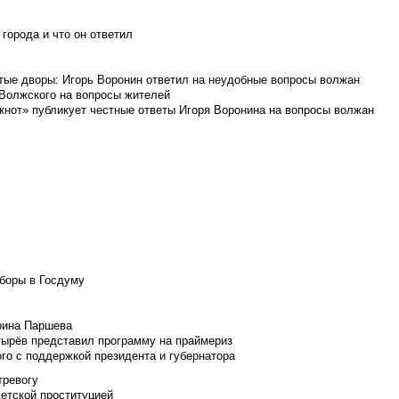
города и что он ответил
итые дворы: Игорь Воронин ответил на неудобные вопросы волжан
 Волжского на вопросы жителей
кнот» публикует честные ответы Игоря Воронина на вопросы волжан
боры в Госдуму
Ирина Паршева
тырёв представил программу на праймериз
го с поддержкой президента и губернатора
тревогу
детской проституцией