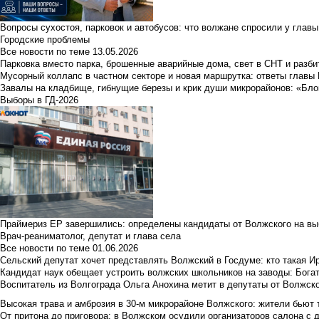
Вопросы сухостоя, парковок и автобусов: что волжане спросили у главы 
Городские проблемы
Все новости по теме
13.05.2026
Парковка вместо парка, брошенные аварийные дома, свет в СНТ и разб
Мусорный коллапс в частном секторе и новая маршрутка: ответы главы
Завалы на кладбище, гибнущие березы и крик души микрорайонов: «Бло
Выборы в ГД-2026
Праймериз ЕР завершились: определены кандидаты от Волжского на вы
Врач-реаниматолог, депутат и глава села
Все новости по теме
01.06.2026
Сельский депутат хочет представлять Волжский в Госдуме: кто такая 
Кандидат наук обещает устроить волжских школьников на заводы: Бога
Воспитатель из Волгограда Ольга Анохина метит в депутаты от Волжско
Высокая трава и амброзия в 30‑м микрорайоне Волжского: жители бьют 
От притона до приговора: в Волжском осудили организаторов салона с 