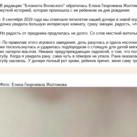
В редакцию "Блокнота Волжского" обратилась Елена Георгиевна Жолти
жуткой историей, которая произошла с ее ребенком на дне рождения.
- 8 сентября 2019 года мы отмечали пятилетие нашей дочери в новой иг
дочка увидела большую интересную комнату, сразу эмоции, радость, что
Но радость от праздника продлилась не долго. Со слов местной жител
- По правилам этого игрового заведения, дочь разулась и одела носочки
же поскользнулась и ударилась подбородком о стоящую для детей мягк
их натерли маслом. Никаких предупреждающих надписей, о том, что по
губу. Когда я увидела рану, сама чуть в обморок не упала. Рана оказал
губу насквозь. У дочери полный рот крови, ребенок кричит, меня саму тр
Фото: Елена Георгиевна Жолтикова