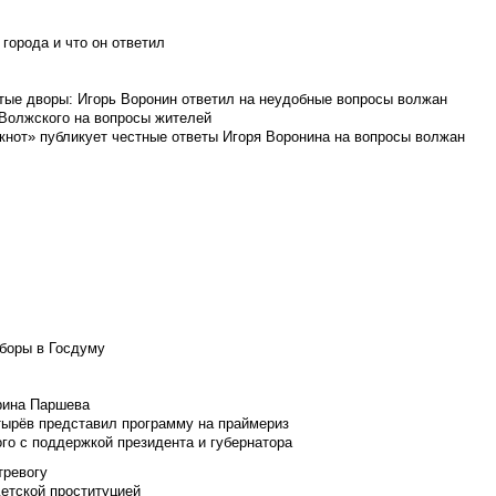
города и что он ответил
итые дворы: Игорь Воронин ответил на неудобные вопросы волжан
 Волжского на вопросы жителей
кнот» публикует честные ответы Игоря Воронина на вопросы волжан
боры в Госдуму
Ирина Паршева
тырёв представил программу на праймериз
го с поддержкой президента и губернатора
тревогу
детской проституцией