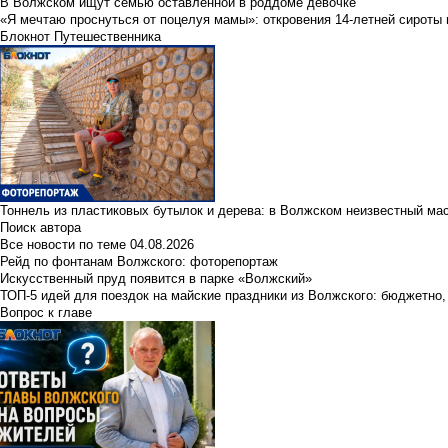
В Волжском ищут семью оставленной в роддоме девочке
«Я мечтаю проснуться от поцелуя мамы»: откровения 14-летней сироты 
Блокнот Путешественника
Тоннель из пластиковых бутылок и дерева: в Волжском неизвестный ма
Поиск автора
Все новости по теме
04.08.2026
Рейд по фонтанам Волжского: фоторепортаж
Искусственный пруд появится в парке «Волжский»
ТОП-5 идей для поездок на майские праздники из Волжского: бюджетно,
Вопрос к главе