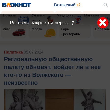
Волжский
Новости
Учиться
Медицина
Магазины
готов
Реклама закроется через:
5
Авто
Работа
Бары
Справоч
- рестораны
Политика
05.07.2024
Региональную общественную
палату обновят, войдет ли в нее
кто-то из Волжского —
неизвестно