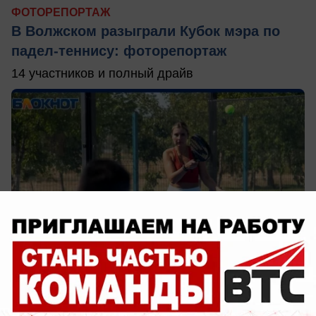
ФОТОРЕПОРТАЖ
В Волжском разыграли Кубок мэра по
падел-теннису: фоторепортаж
14 участников и полный драйв