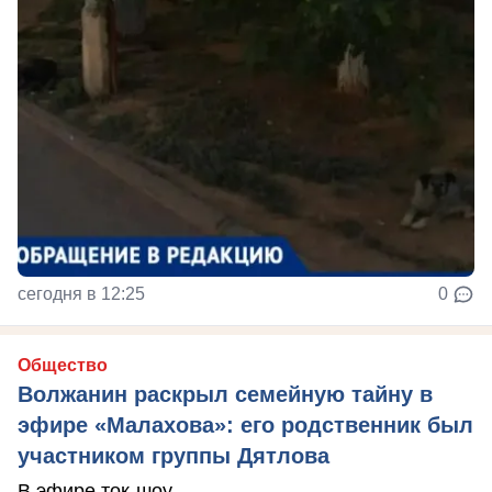
сегодня в 12:25
0
Общество
Волжанин раскрыл семейную тайну в
эфире «Малахова»: его родственник был
участником группы Дятлова
В эфире ток-шоу