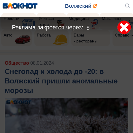
Волжский
Новости
Учиться
Медицина
Магазины
готов
Реклама закроется через:
5
Авто
Работа
Бары
Справоч
- рестораны
Общество
08.01.2024
Снегопад и холода до -20: в
Волжский пришли аномальные
морозы