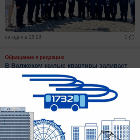
сегодня в 16:28
0
Обращение в редакцию
В Волжском жилые квартиры заливает
во время дождя: УК «Лада Дом»
бездействует
Потоп 4-ый месяц