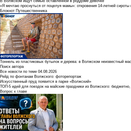
В Волжском ищут семью оставленной в роддоме девочке
«Я мечтаю проснуться от поцелуя мамы»: откровения 14-летней сироты 
Блокнот Путешественника
Тоннель из пластиковых бутылок и дерева: в Волжском неизвестный ма
Поиск автора
Все новости по теме
04.08.2026
Рейд по фонтанам Волжского: фоторепортаж
Искусственный пруд появится в парке «Волжский»
ТОП-5 идей для поездок на майские праздники из Волжского: бюджетно,
Вопрос к главе