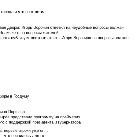
города и что он ответил
итые дворы: Игорь Воронин ответил на неудобные вопросы волжан
 Волжского на вопросы жителей
кнот» публикует честные ответы Игоря Воронина на вопросы волжан
боры в Госдуму
Ирина Паршева
тырёв представил программу на праймериз
го с поддержкой президента и губернатора
 первые игроки уже оп...
 что появилось для го...