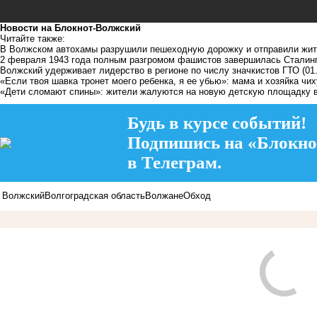
Новости на Блoкнoт-Волжский
Читайте также:
В Волжском автохамы разрушили пешеходную дорожку и отправили жите
2 февраля 1943 года полным разгромом фашистов завершилась Сталинг
Волжский удерживает лидерство в регионе по числу значкистов ГТО
(01
«Если твоя шавка тронет моего ребенка, я ее убью»: мама и хозяйка чи
«Дети сломают спины»: жители жалуются на новую детскую площадку 
Будь в курсе событий!
Подпишись на «Блокно
в Телеграм.
Волжский
Волгоградская область
Волжане
Обход