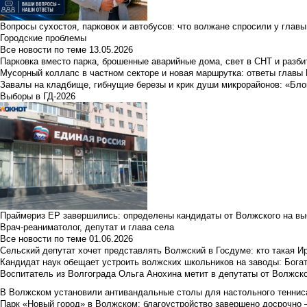
Вопросы сухостоя, парковок и автобусов: что волжане спросили у главы 
Городские проблемы
Все новости по теме
13.05.2026
Парковка вместо парка, брошенные аварийные дома, свет в СНТ и разб
Мусорный коллапс в частном секторе и новая маршрутка: ответы главы
Завалы на кладбище, гибнущие березы и крик души микрорайонов: «Бло
Выборы в ГД-2026
Праймериз ЕР завершились: определены кандидаты от Волжского на вы
Врач-реаниматолог, депутат и глава села
Все новости по теме
01.06.2026
Сельский депутат хочет представлять Волжский в Госдуме: кто такая 
Кандидат наук обещает устроить волжских школьников на заводы: Бога
Воспитатель из Волгограда Ольга Анохина метит в депутаты от Волжско
В Волжском установили антивандальные столы для настольного тенниса:
Парк «Новый город» в Волжском: благоустройство завершено досрочно —