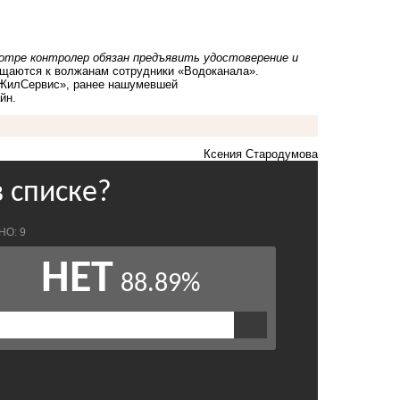
отре контролер обязан предъявить удостоверение и
щаются к волжанам сотрудники «Водоканала».
«ЖилСервис», ранее нашумевшей
айн
.
Ксения Стародумова