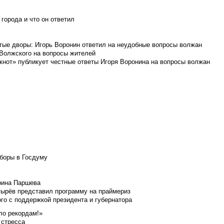
города и что он ответил
итые дворы: Игорь Воронин ответил на неудобные вопросы волжан
 Волжского на вопросы жителей
кнот» публикует честные ответы Игоря Воронина на вопросы волжан
боры в Госдуму
Ирина Паршева
тырёв представил программу на праймериз
го с поддержкой президента и губернатора
ло рекордам!»
 стресса