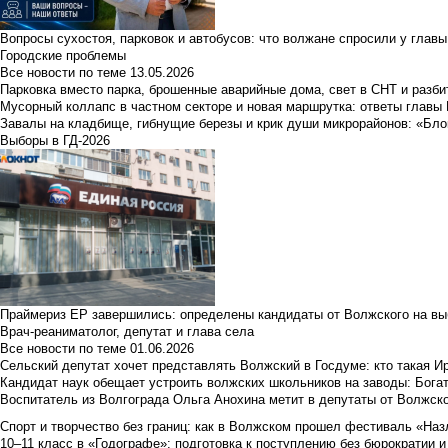
Вопросы сухостоя, парковок и автобусов: что волжане спросили у главы 
Городские проблемы
Все новости по теме
13.05.2026
Парковка вместо парка, брошенные аварийные дома, свет в СНТ и разб
Мусорный коллапс в частном секторе и новая маршрутка: ответы главы
Завалы на кладбище, гибнущие березы и крик души микрорайонов: «Бло
Выборы в ГД-2026
Праймериз ЕР завершились: определены кандидаты от Волжского на вы
Врач-реаниматолог, депутат и глава села
Все новости по теме
01.06.2026
Сельский депутат хочет представлять Волжский в Госдуме: кто такая 
Кандидат наук обещает устроить волжских школьников на заводы: Бога
Воспитатель из Волгограда Ольга Анохина метит в депутаты от Волжско
Спорт и творчество без границ: как в Волжском прошел фестиваль «Наз
10–11 класс в «Годографе»: подготовка к поступлению без бюрократии и