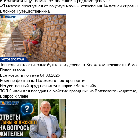
В Волжском ищут семью оставленной в роддоме девочке
«Я мечтаю проснуться от поцелуя мамы»: откровения 14-летней сироты 
Блокнот Путешественника
Тоннель из пластиковых бутылок и дерева: в Волжском неизвестный ма
Поиск автора
Все новости по теме
04.08.2026
Рейд по фонтанам Волжского: фоторепортаж
Искусственный пруд появится в парке «Волжский»
ТОП-5 идей для поездок на майские праздники из Волжского: бюджетно,
Вопрос к главе