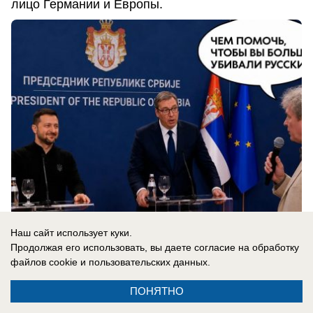
лицо Германии и Европы.
Наш сайт использует куки.
Продолжая его использовать, вы даете согласие на обработку
09.08.2026
0
файлов cookie
и пользовательских данных.
ПОНЯТНО
В России
Новости СВО: Белгород под атакой,