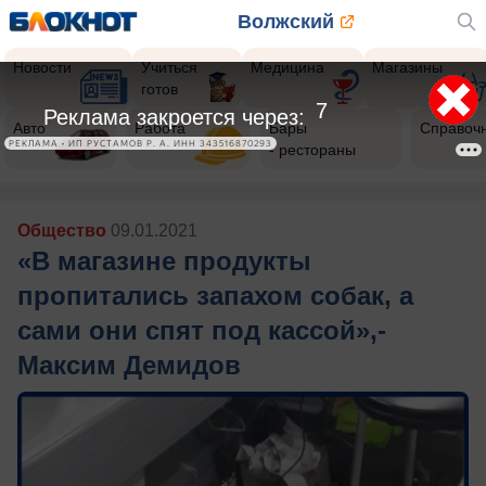
Волжский
Новости
Учиться
Медицина
Магазины
готов
5
Реклама закроется через:
Авто
Работа
Бары
Справоч
РЕКЛАМА • ИП РУСТАМОВ Р. А. ИНН 343516870293
- рестораны
Общество
09.01.2021
«В магазине продукты
пропитались запахом собак, а
сами они спят под кассой»,-
Максим Демидов