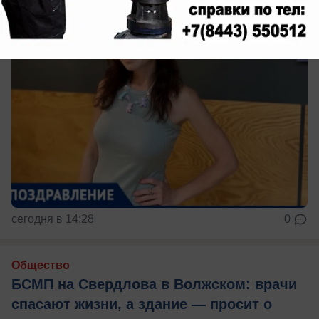
сегодня в 14:28
0
Общество
БСМП на Свердлова в Волжском: врачи
спасают жизни, а здание — просит о