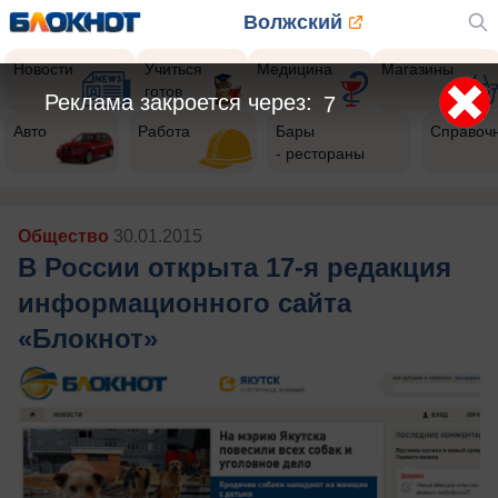
Волжский
Новости
Учиться
Медицина
Магазины
готов
Реклама закроется через:
5
Авто
Работа
Бары
Справоч
- рестораны
Общество
30.01.2015
В России открыта 17-я редакция
информационного сайта
«Блокнот»