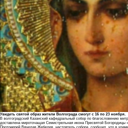
Увидеть святой образ жители Волгограда смогут с 16 по 23 ноября.
В волгоградский Казанский кафедральный собор по благословению мит
доставлена мироточащая Семистрельная икона Пресвятой Богородицы «
Протоиерей Вячелав Жебелев, настоятель собора, сообщил, что в храме