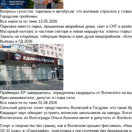
Вопросы сухостоя, парковок и автобусов: что волжане спросили у главы 
Городские проблемы
Все новости по теме
13.05.2026
Парковка вместо парка, брошенные аварийные дома, свет в СНТ и разб
Мусорный коллапс в частном секторе и новая маршрутка: ответы главы
Завалы на кладбище, гибнущие березы и крик души микрорайонов: «Бло
Выборы в ГД-2026
Праймериз ЕР завершились: определены кандидаты от Волжского на вы
Врач-реаниматолог, депутат и глава села
Все новости по теме
01.06.2026
Сельский депутат хочет представлять Волжский в Госдуме: кто такая 
Кандидат наук обещает устроить волжских школьников на заводы: Бога
Воспитатель из Волгограда Ольга Анохина метит в депутаты от Волжско
Спорт и творчество без границ: как в Волжском прошел фестиваль «Наз
10–11 класс в «Годографе»: подготовка к поступлению без бюрократии и