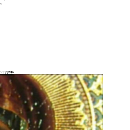
и
 сердец»