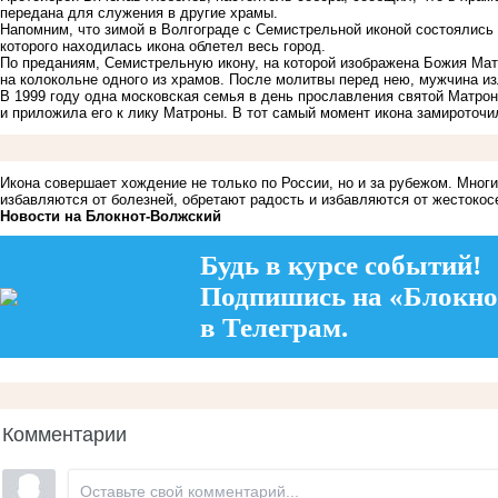
передана для служения в другие храмы.
Напомним, что зимой в Волгограде с Семистрельной иконой состоялись м
которого находилась икона облетел весь город.
По преданиям, Семистрельную икону, на которой изображена Божия Ма
на колокольне одного из храмов. После молитвы перед нею, мужчина из
В 1999 году одна московская семья в день прославления святой Матро
и приложила его к лику Матроны. В тот самый момент икона замироточил
Икона совершает хождение не только по России, но и за рубежом. Мно
избавляются от болезней, обретают радость и избавляются от жестокос
Новости на Блoкнoт-Волжский
Будь в курсе событий!
Подпишись на «Блокно
в Телеграм.
Комментарии