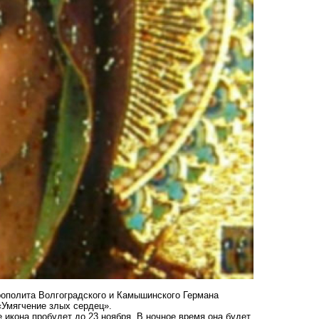
рополита Волгоградского и Камышинского Германа
Умягчение злых сердец».
 икона пробудет до 23 ноября. В ночное время она будет