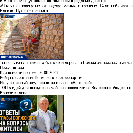
В Волжском ищут семью оставленной в роддоме девочке
«Я мечтаю проснуться от поцелуя мамы»: откровения 14-летней сироты 
Блокнот Путешественника
Тоннель из пластиковых бутылок и дерева: в Волжском неизвестный ма
Поиск автора
Все новости по теме
04.08.2026
Рейд по фонтанам Волжского: фоторепортаж
Искусственный пруд появится в парке «Волжский»
ТОП-5 идей для поездок на майские праздники из Волжского: бюджетно,
Вопрос к главе