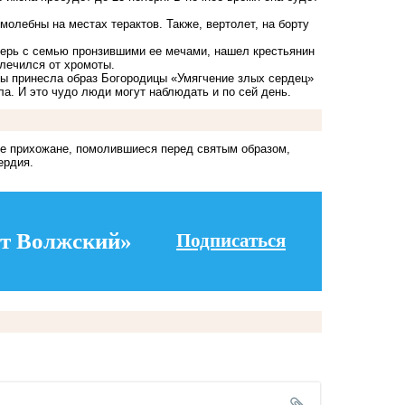
олебны на местах терактов. Также, вертолет, на борту
терь с семью пронзившими ее мечами, нашел крестьянин
лечился от хромоты.
ны принесла образ Богородицы «Умягчение злых сердец»
а. И это чудо люди могут наблюдать и по сей день.
гие прихожане, помолившиеся перед святым образом,
ердия.
т Волжский»
Подписаться