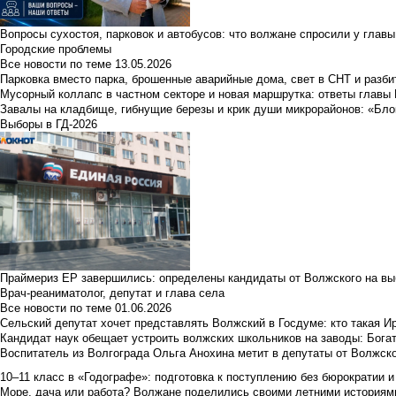
Вопросы сухостоя, парковок и автобусов: что волжане спросили у главы 
Городские проблемы
Все новости по теме
13.05.2026
Парковка вместо парка, брошенные аварийные дома, свет в СНТ и разб
Мусорный коллапс в частном секторе и новая маршрутка: ответы главы
Завалы на кладбище, гибнущие березы и крик души микрорайонов: «Бло
Выборы в ГД-2026
Праймериз ЕР завершились: определены кандидаты от Волжского на вы
Врач-реаниматолог, депутат и глава села
Все новости по теме
01.06.2026
Сельский депутат хочет представлять Волжский в Госдуме: кто такая 
Кандидат наук обещает устроить волжских школьников на заводы: Бога
Воспитатель из Волгограда Ольга Анохина метит в депутаты от Волжско
10–11 класс в «Годографе»: подготовка к поступлению без бюрократии и
Море, дача или работа? Волжане поделились своими летними историям