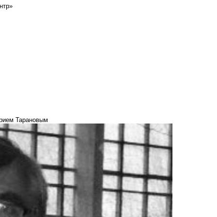
нтр»
ерием Тарановым