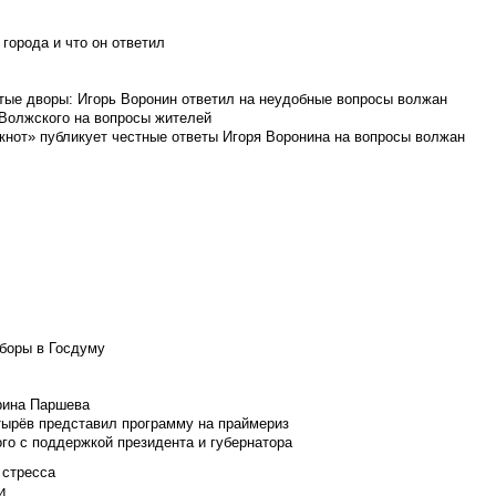
города и что он ответил
итые дворы: Игорь Воронин ответил на неудобные вопросы волжан
 Волжского на вопросы жителей
кнот» публикует честные ответы Игоря Воронина на вопросы волжан
боры в Госдуму
Ирина Паршева
тырёв представил программу на праймериз
го с поддержкой президента и губернатора
 стресса
и