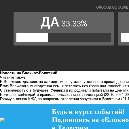
Новости на Блoкнoт-Волжский
Читайте также:
В Волжском должник по алиментам испугался уголовного преследовани
Близ Волжского многодетная семья осталась без крова над головой из-
С уверенностью в будущее! Ученики и их родители побывали на Дне от
Волжане, соблюдайте правила пользования канализацией
(22.10.2024 09
Горячую линию КЖД по вопросам отопления запустили в Волжском
(21.
Будь в курсе событий!
Подпишись на «Блокно
в Телеграм.