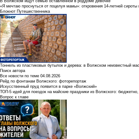
В Волжском ищут семью оставленной в роддоме девочке
«Я мечтаю проснуться от поцелуя мамы»: откровения 14-летней сироты 
Блокнот Путешественника
Тоннель из пластиковых бутылок и дерева: в Волжском неизвестный ма
Поиск автора
Все новости по теме
04.08.2026
Рейд по фонтанам Волжского: фоторепортаж
Искусственный пруд появится в парке «Волжский»
ТОП-5 идей для поездок на майские праздники из Волжского: бюджетно,
Вопрос к главе