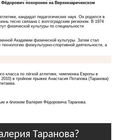
ий Фёдорович похоронен на Верхнезареченском
тлетике, кандидат педагогических наук. Он родился в
жизнь тесно связана с волгоградским регионом. В 1974
тут физической культуры по специальности
венной Академии физической культуры. Затем стал
л технологию физкультурно-спортивной деятельности, а
о класса по лёгкой атлетике, чемпионка Европы в
 2010) в тройном прыжке Анастасия Потапова (Таранова)
летаева.
ым и близким Валерия Фёдоровича Таранова.