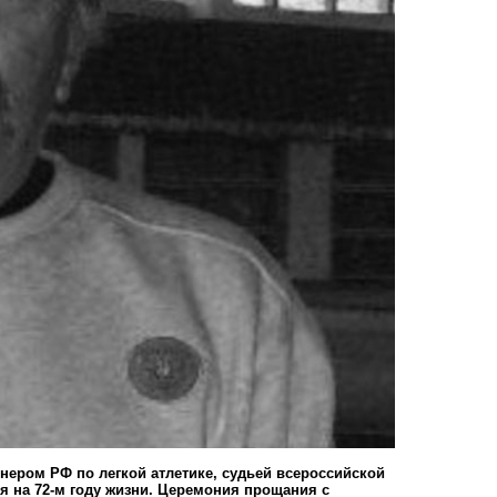
нером РФ по легкой атлетике, судьей всероссийской
я на 72-м году жизни. Церемония прощания с