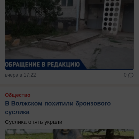
вчера в 17:22
0
Общество
В Волжском похитили бронзового
суслика
Суслика опять украли