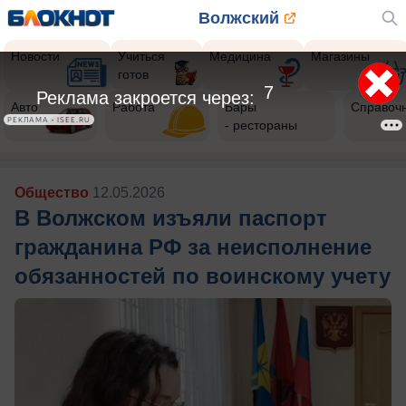
Волжский
Новости
Учиться
Медицина
Магазины
готов
5
Реклама закроется через:
Авто
Работа
Бары
Справоч
РЕКЛАМА • ISEE.RU
- рестораны
Общество
12.05.2026
В Волжском изъяли паспорт
гражданина РФ за неисполнение
обязанностей по воинскому учету