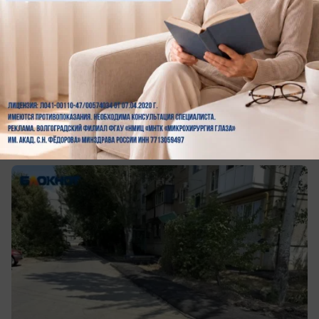
вчера в 19:27
0
АВТО
Инспектируем ремонт дорог в Волжском:
все ли успеют за август
Новые тротуары и дороги на улицах города