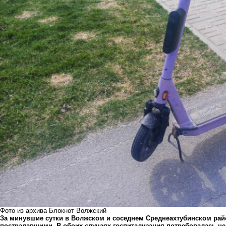
Фото из архива Блокнот Волжский
За минувшие сутки в Волжском и соседнем Среднеахтубинском рай
пострадавшими. В обоих случаях госпитализация потребовалась не