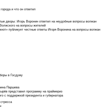
города и что он ответил
итые дворы: Игорь Воронин ответил на неудобные вопросы волжан
 Волжского на вопросы жителей
кнот» публикует честные ответы Игоря Воронина на вопросы волжан
боры в Госдуму
Ирина Паршева
тырёв представил программу на праймериз
го с поддержкой президента и губернатора
 стресса
и