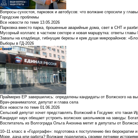
Вопросы сухостоя, парковок и автобусов: что волжане спросили у главы 
Городские проблемы
Все новости по теме
13.05.2026
Парковка вместо парка, брошенные аварийные дома, свет в СНТ и разб
Мусорный коллапс в частном секторе и новая маршрутка: ответы главы
Завалы на кладбище, гибнущие березы и крик души микрорайонов: «Бло
Выборы в ГД-2026
Праймериз ЕР завершились: определены кандидаты от Волжского на вы
Врач-реаниматолог, депутат и глава села
Все новости по теме
01.06.2026
Сельский депутат хочет представлять Волжский в Госдуме: кто такая 
Кандидат наук обещает устроить волжских школьников на заводы: Бога
Воспитатель из Волгограда Ольга Анохина метит в депутаты от Волжско
10–11 класс в «Годографе»: подготовка к поступлению без бюрократии и
Море, дача или работа? Волжане поделились своими летними историям