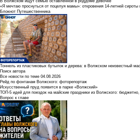
В Волжском ищут семью оставленной в роддоме девочке
«Я мечтаю проснуться от поцелуя мамы»: откровения 14-летней сироты 
Блокнот Путешественника
Тоннель из пластиковых бутылок и дерева: в Волжском неизвестный ма
Поиск автора
Все новости по теме
04.08.2026
Рейд по фонтанам Волжского: фоторепортаж
Искусственный пруд появится в парке «Волжский»
ТОП-5 идей для поездок на майские праздники из Волжского: бюджетно,
Вопрос к главе