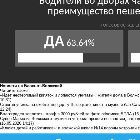
Новости на Блoкнoт-Волжский
Читайте также:
«Идет нестерпимый кипяток и лопаются унитазы»: жители дома в Волжс
10:31)
Строгая училка на скейте, концерт у Высоцкого, квест в музее и бал Са
12:24)
Волгоградец заплатит штраф в 3000 рублей за фото обломков БПЛА
(16
Супер Марио из Волжского: мужчина устроил прыжки по капотам, награ
(16.05.2026 14:17)
«Клюют детей и работников»: в волжской школе №14 вороны устроили т