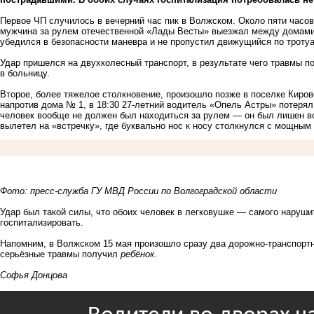
Первое ЧП случилось в вечерний час пик в Волжском. Около пяти часов
мужчина за рулем отечественной «Лады Весты» выезжал между домами
убедился в безопасности маневра и не пропустил движущийся по тротуа
Удар пришелся на двухколесный транспорт, в результате чего травмы 
в больницу.
Второе, более тяжелое столкновение, произошло позже в поселке Киро
напротив дома № 1, в 18:30 27-летний водитель «Опель Астры» потеря
человек вообще не должен был находиться за рулем — он был лишен во
вылетел на «встречку», где буквально нос к носу столкнулся с мощным
Фото: пресс-служба ГУ МВД России по Волгоградской области
Удар был такой силы, что обоих человек в легковушке — самого наруш
госпитализировать.
Напомним, в Волжском 15 мая произошло сразу два дорожно-транспортн
серьёзные травмы получил
ребёнок
.
Софья Донцова