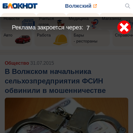
Волжский
Новости
Учиться
Медицина
Магазины
готов
Реклама закроется через:
5
Авто
Работа
Бары
Справоч
- рестораны
Общество
31.07.2015
В Волжском начальника
сельхозпредприятия ФСИН
обвинили в мошенничестве