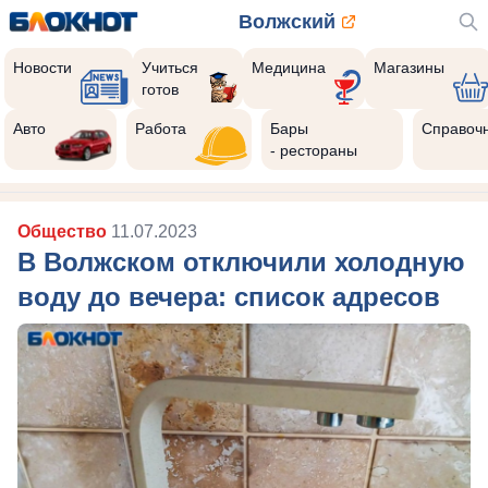
Волжский
Новости
Учиться
Медицина
Магазины
готов
10
Реклама закроется через:
Авто
Работа
Бары
Справоч
РЕКЛАМА • ISEE.RU
- рестораны
Общество
11.07.2023
В Волжском отключили холодную
воду до вечера: список адресов