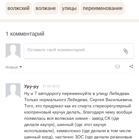
волжский
волжане
улицы
переименование
1 комментарий
Новые
Уру-ру
21.05 05:31
Ну и 7 автодорогу переименуйте в улицу Лебедева. 

Только нормального Лебедева, Сергея Васильевича. 
Того, кто придумал как из спирта стереорегулярный 
изопреновый каучук делать, благодаря чему вообще 
появилась вся волжская химия - завод СК (где 
делали каучук), шинный (где этот каучук 
использовали), химволокно (где делали в том числе 
шинный корд), частично ЗОС (где делали резиновые 