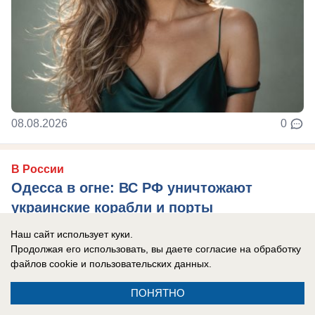
08.08.2026
0
В России
Одесса в огне: ВС РФ уничтожают
украинские корабли и порты
Армия России продолжает наносить системные
Наш сайт использует куки.
удары по портам Одессы.
Продолжая его использовать, вы даете согласие на обработку
файлов cookie
и пользовательских данных.
ПОНЯТНО