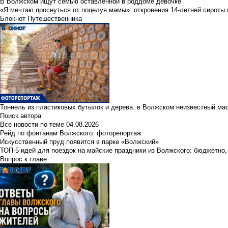
В Волжском ищут семью оставленной в роддоме девочке
«Я мечтаю проснуться от поцелуя мамы»: откровения 14-летней сироты 
Блокнот Путешественника
Тоннель из пластиковых бутылок и дерева: в Волжском неизвестный ма
Поиск автора
Все новости по теме
04.08.2026
Рейд по фонтанам Волжского: фоторепортаж
Искусственный пруд появится в парке «Волжский»
ТОП-5 идей для поездок на майские праздники из Волжского: бюджетно,
Вопрос к главе