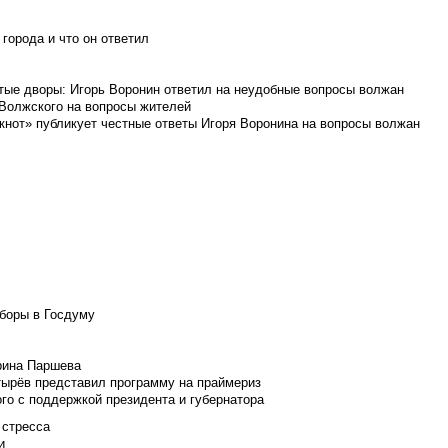
города и что он ответил
итые дворы: Игорь Воронин ответил на неудобные вопросы волжан
 Волжского на вопросы жителей
кнот» публикует честные ответы Игоря Воронина на вопросы волжан
боры в Госдуму
Ирина Паршева
тырёв представил программу на праймериз
го с поддержкой президента и губернатора
 стресса
и