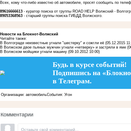
Всех, кому что-либо известно об автомобиле, просят сообщить по теле
89616666613
- куратор поиска от группы ROAD HELP Волжский - Волгог
89053368563
- старший группы поиска ГИБДД Волжского.
Новости на Блoкнoт-Волжский
Читайте также:
В Волгограде неизвестные угнали "шестерку" и сожгли её
(05.12.2015 11
В Волжском двое пьяных мужчин угнали «четверку» и застряли в яме
(0
В Волжском мойщики угнали машину
(09.10.2012 10:00)
Будь в курсе событий!
Подпишись на «Блокно
в Телеграм.
Организации: автомобиль
События: Угон
Комментарии