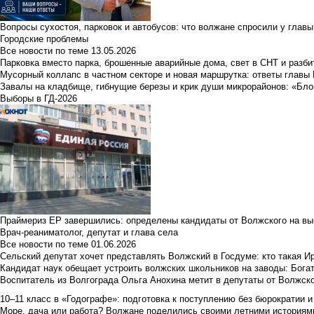
Вопросы сухостоя, парковок и автобусов: что волжане спросили у главы 
Городские проблемы
Все новости по теме
13.05.2026
Парковка вместо парка, брошенные аварийные дома, свет в СНТ и разб
Мусорный коллапс в частном секторе и новая маршрутка: ответы главы
Завалы на кладбище, гибнущие березы и крик души микрорайонов: «Бло
Выборы в ГД-2026
Праймериз ЕР завершились: определены кандидаты от Волжского на вы
Врач-реаниматолог, депутат и глава села
Все новости по теме
01.06.2026
Сельский депутат хочет представлять Волжский в Госдуме: кто такая 
Кандидат наук обещает устроить волжских школьников на заводы: Бога
Воспитатель из Волгограда Ольга Анохина метит в депутаты от Волжско
10–11 класс в «Годографе»: подготовка к поступлению без бюрократии и
Море, дача или работа? Волжане поделились своими летними историям