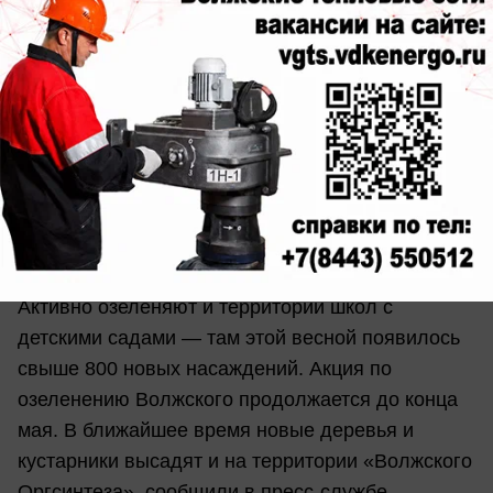
парк «Волжский». Здесь появились сотни новых
деревьев: тополя Болле, рябины, клёны, яблони
и кустарники. Накануне журналисты «Волжской
правды» высадили ещё 10 молодых каштанов
на своей аллее. Более 200 новых растений
украсили парк «ДК ВГС», а в «Новом городе»
волонтёры высадили десятки тополей и
кустарников.
Активно озеленяют и территории школ с
детскими садами — там этой весной появилось
свыше 800 новых насаждений. Акция по
озеленению Волжского продолжается до конца
мая. В ближайшее время новые деревья и
кустарники высадят и на территории «Волжского
Оргсинтеза», сообщили в пресс-службе