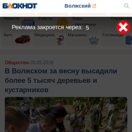
Волжский
Новости
Работа
Бары
Справочни
- рестораны
Реклама закроется через:
4
Авто
Медицина
Магазины
Гостиницы
Общество
20.05.2026
В Волжском за весну высадили
более 5 тысяч деревьев и
кустарников