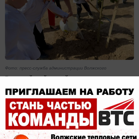
Фото: пресс-служба администрации Волжского
Волжский этой весной стал заметно зеленее.
С начала сезона в городе высадили уже
более 5 тысяч деревьев и кустарников. В
озеленении участвуют предприятия,
общественные организации, школьники,
волонтёры и обычные жители.
Самой активно озеленяемой территорией стал