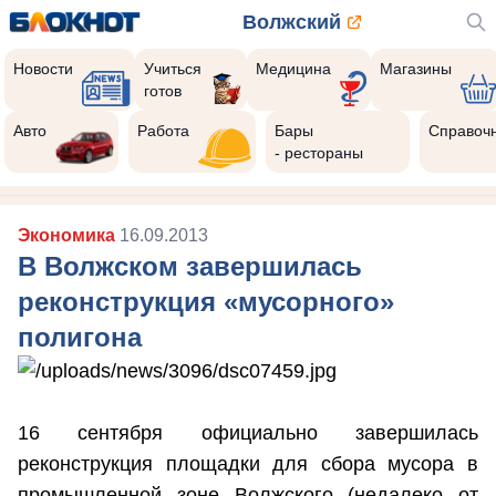
Волжский
Новости
Учиться
Медицина
Магазины
готов
Авто
Работа
Бары
Справоч
- рестораны
Экономика
16.09.2013
В Волжском завершилась
реконструкция «мусорного»
полигона
16 сентября официально завершилась
реконструкция площадки для сбора мусора в
промышленной зоне Волжского (недалеко от