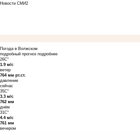
Новости СМИ2
Погода в Волжском
подробный прогноз
подробнее
26C°
1.9 м/с
ветер
764 мм рт.ст.
давление
сейчас
35C°
3.3 м/с
762 мм
днём
31C°
4.4 м/с
761 мм
вечером