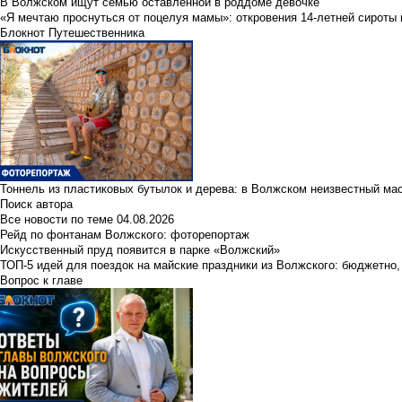
В Волжском ищут семью оставленной в роддоме девочке
«Я мечтаю проснуться от поцелуя мамы»: откровения 14-летней сироты 
Блокнот Путешественника
Тоннель из пластиковых бутылок и дерева: в Волжском неизвестный ма
Поиск автора
Все новости по теме
04.08.2026
Рейд по фонтанам Волжского: фоторепортаж
Искусственный пруд появится в парке «Волжский»
ТОП-5 идей для поездок на майские праздники из Волжского: бюджетно,
Вопрос к главе