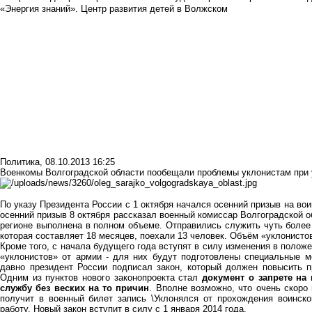
«Энергия знаний». Центр развития детей в Волжском
Политика
,
08.10.2013 16:25
Военкомы Волгоградской области пообещали проблемы уклонистам при 
По указу Президента России с 1 октября начался осенний призыв на во
осенний призыв 8 октября рассказал военный комиссар Волгоградской 
регионе выполнена в полном объеме. Отправились служить чуть более
которая составляет 18 месяцев, поехали 13 человек. Объём «уклонисто
Кроме того, с начала будущего года вступят в силу изменения в полож
«уклонистов» от армии - для них будут подготовлены специальные ме
давно президент России подписал закон, который должен повысить п
Одним из пунктов нового законопроекта стал
документ о запрете на
службу без веских на то причин
. Вполне возможно, что очень скоро
получит в военный билет запись \Уклонялся от прохождения воинско
работу. Новый закон вступит в силу с 1 января 2014 года.