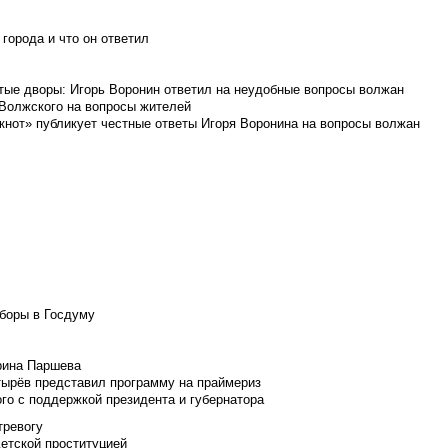
города и что он ответил
итые дворы: Игорь Воронин ответил на неудобные вопросы волжан
 Волжского на вопросы жителей
кнот» публикует честные ответы Игоря Воронина на вопросы волжан
боры в Госдуму
Ирина Паршева
тырёв представил программу на праймериз
го с поддержкой президента и губернатора
тревогу
детской проституцией