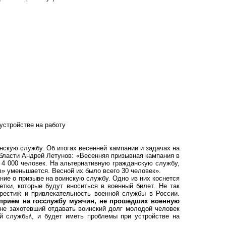
устройстве на работу
инскую службу. Об итогах весенней кампании и задачах на
области Андрей Летунов: «Весенняя призывная кампания в
 4 000 человек. На альтернативную гражданскую службу,
в» уменьшается. Весной их было всего 30 человек».
ение о призыве на воинскую службу. Одно из них коснется
тки, которые будут вноситься в военный билет. Не так
рестиж и привлекательность военной службы в России.
 прием на госслужбу мужчин, не прошедших военную
 не захотевший отдавать воинский долг молодой человек
й службы\, и будет иметь проблемы при устройстве на