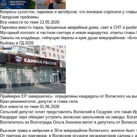
Вопросы сухостоя, парковок и автобусов: что волжане спросили у главы 
Городские проблемы
Все новости по теме
13.05.2026
Парковка вместо парка, брошенные аварийные дома, свет в СНТ и разб
Мусорный коллапс в частном секторе и новая маршрутка: ответы главы
Завалы на кладбище, гибнущие березы и крик души микрорайонов: «Бло
Выборы в ГД-2026
Праймериз ЕР завершились: определены кандидаты от Волжского на вы
Врач-реаниматолог, депутат и глава села
Все новости по теме
01.06.2026
Сельский депутат хочет представлять Волжский в Госдуме: кто такая 
Кандидат наук обещает устроить волжских школьников на заводы: Бога
Воспитатель из Волгограда Ольга Анохина метит в депутаты от Волжско
Высокая трава и амброзия в 30‑м микрорайоне Волжского: жители бьют 
От притона до приговора: в Волжском осудили организаторов салона с 