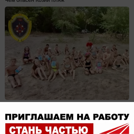
Чем опасен Козий пляж
сегодня в 13:38
0
Обращение в редакцию
«Это шутка какая-то?»: жители