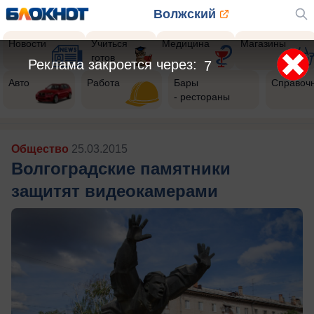
Волжский
Новости
Учиться
Медицина
Магазины
готов
Реклама закроется через:
5
Авто
Работа
Бары
Справоч
- рестораны
Общество
25.03.2015
Волгоградские памятники
защитят видеокамерами