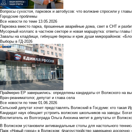
Вопросы сухостоя, парковок и автобусов: что волжане спросили у главы 
Городские проблемы
Все новости по теме
13.05.2026
Парковка вместо парка, брошенные аварийные дома, свет в СНТ и разб
Мусорный коллапс в частном секторе и новая маршрутка: ответы главы
Завалы на кладбище, гибнущие березы и крик души микрорайонов: «Бло
Выборы в ГД-2026
Праймериз ЕР завершились: определены кандидаты от Волжского на вы
Врач-реаниматолог, депутат и глава села
Все новости по теме
01.06.2026
Сельский депутат хочет представлять Волжский в Госдуме: кто такая 
Кандидат наук обещает устроить волжских школьников на заводы: Бога
Воспитатель из Волгограда Ольга Анохина метит в депутаты от Волжско
В Волжском установили антивандальные столы для настольного тенниса:
Парк «Новый город» в Волжском: благоустройство завершено досрочно —