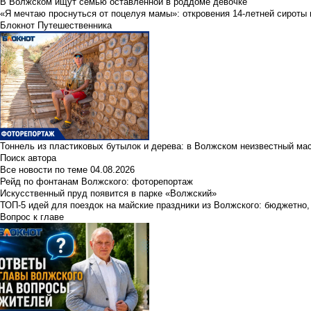
В Волжском ищут семью оставленной в роддоме девочке
«Я мечтаю проснуться от поцелуя мамы»: откровения 14-летней сироты 
Блокнот Путешественника
Тоннель из пластиковых бутылок и дерева: в Волжском неизвестный ма
Поиск автора
Все новости по теме
04.08.2026
Рейд по фонтанам Волжского: фоторепортаж
Искусственный пруд появится в парке «Волжский»
ТОП-5 идей для поездок на майские праздники из Волжского: бюджетно,
Вопрос к главе