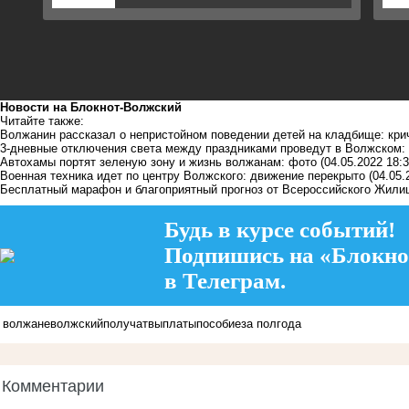
Новости на Блoкнoт-Волжский
Читайте также:
Волжанин рассказал о непристойном поведении детей на кладбище: кри
3-дневные отключения света между праздниками проведут в Волжском: 
Автохамы портят зеленую зону и жизнь волжанам: фото
(04.05.2022 18:3
Военная техника идет по центру Волжского: движение перекрыто
(04.05.
Бесплатный марафон и благоприятный прогноз от Всероссийского Жили
Будь в курсе событий!
Подпишись на «Блокно
в Телеграм.
волжане
волжский
получат
выплаты
пособие
за полгода
Комментарии