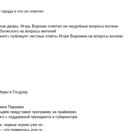
города и что он ответил
итые дворы: Игорь Воронин ответил на неудобные вопросы волжан
 Волжского на вопросы жителей
кнот» публикует честные ответы Игоря Воронина на вопросы волжан
боры в Госдуму
Ирина Паршева
тырёв представил программу на праймериз
го с поддержкой президента и губернатора
 первые игроки уже оп...
 что появилось для го...