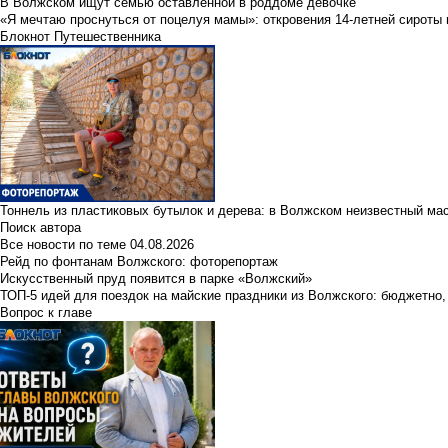
В Волжском ищут семью оставленной в роддоме девочке
«Я мечтаю проснуться от поцелуя мамы»: откровения 14-летней сироты 
Блокнот Путешественника
Тоннель из пластиковых бутылок и дерева: в Волжском неизвестный ма
Поиск автора
Все новости по теме
04.08.2026
Рейд по фонтанам Волжского: фоторепортаж
Искусственный пруд появится в парке «Волжский»
ТОП-5 идей для поездок на майские праздники из Волжского: бюджетно,
Вопрос к главе