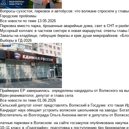
Вопросы сухостоя, парковок и автобусов: что волжане спросили у главы 
Городские проблемы
Все новости по теме
13.05.2026
Парковка вместо парка, брошенные аварийные дома, свет в СНТ и разб
Мусорный коллапс в частном секторе и новая маршрутка: ответы главы
Завалы на кладбище, гибнущие березы и крик души микрорайонов: «Бло
Выборы в ГД-2026
Праймериз ЕР завершились: определены кандидаты от Волжского на вы
Врач-реаниматолог, депутат и глава села
Все новости по теме
01.06.2026
Сельский депутат хочет представлять Волжский в Госдуме: кто такая 
Кандидат наук обещает устроить волжских школьников на заводы: Бога
Воспитатель из Волгограда Ольга Анохина метит в депутаты от Волжско
латные парковки в Волжском: на сайте госзакупок опубликована закупка 
10–11 класс в «Годографе»: подготовка к поступлению без бюрократии и