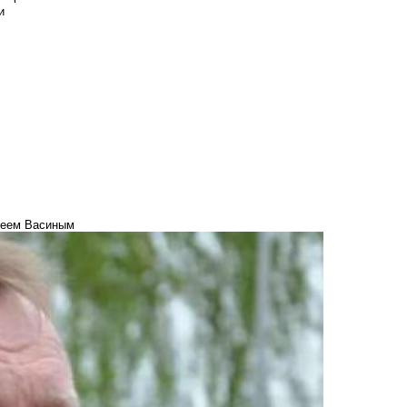
и
сеем Васиным