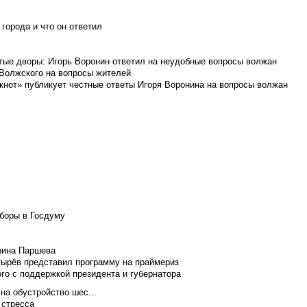
города и что он ответил
итые дворы: Игорь Воронин ответил на неудобные вопросы волжан
 Волжского на вопросы жителей
кнот» публикует честные ответы Игоря Воронина на вопросы волжан
боры в Госдуму
Ирина Паршева
тырёв представил программу на праймериз
го с поддержкой президента и губернатора
на обустройство шес...
 стресса