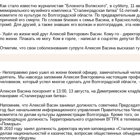
Как стало известно журналистам "Блокнота Волжского", в субботу, 11 а
мемориального музейного комплекса "Сталинградская битва" 51-летний
комитете по культуре по Волгоградской области. По предварительным д
причиной его смерти. По словам близких к семье Васина, в Краснослобо
тромб. Для друзей, а также знавших его волжан и волгоградцев, эта но
- Ушёл из жизни мой друг Алексей Викторович Васин. Кому-то - директор
по жизни. Плакать не могу. Ком в горле, - написал в соцсетях депутат
Отметим, что свои соболезнования супруге Алексея Васина высказал г
- Непоправимо рано ушел из жизни боевой офицер, замечательный чело
деятель. Мы навсегда запомним Алексея Викторовича настоящим проф
человеком, который успел многое сделать для Волгоградской области, 
Алексея Васина похоронят в 13:00, 13 августа, на Димитриевском клад
панораме «Сталинградская битва».
Напомним, что Алексей Васин занимал должность советника Председате
год был начальником информационного управления Правительства Чече
комитета по делам культуры администрации Волгограда. Кроме того, он
руководящую должность Территориального отделения ВГТРК в телевиз
«Поморье».
В 2010 году занял должность директора музея-заповедника «Сталинградс
делам национальностей и казачества, вопросам общественных объедин
политики облдумы.