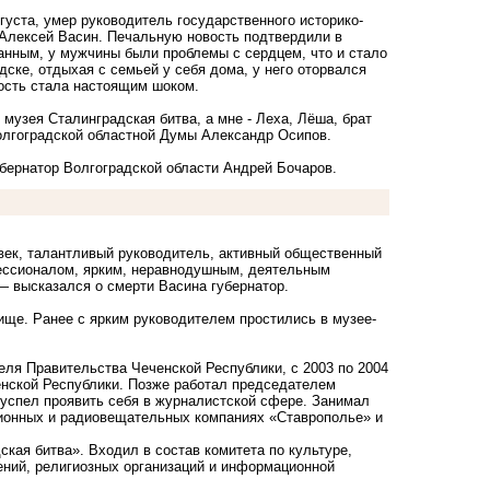
вгуста, умер руководитель государственного историко-
 Алексей Васин. Печальную новость подтвердили в
анным, у мужчины были проблемы с сердцем, что и стало
дске, отдыхая с семьей у себя дома, у него оторвался
вость стала настоящим шоком.
 музея Сталинградская битва, а мне - Леха, Лёша, брат
 Волгоградской областной Думы Александр Осипов.
убернатор Волгоградской области Андрей Бочаров.
век, талантливый руководитель, активный общественный
ессионалом, ярким, неравнодушным, деятельным
— высказался о смерти Васина губернатор.
бище. Ранее с ярким руководителем простились в музее-
ля Правительства Чеченской Республики, с 2003 по 2004
нской Республики. Позже работал председателем
 успел проявить себя в журналистской сфере. Занимал
ионных и радиовещательных компаниях «Ставрополье» и
кая битва». Входил в состав комитета по культуре,
ений, религиозных организаций и информационной