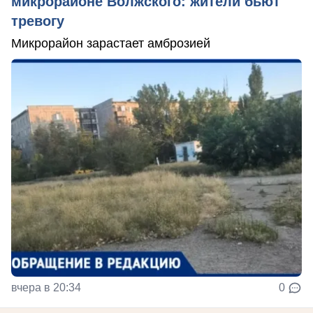
микрорайоне Волжского: жители бьют
тревогу
Микрорайон зарастает амброзией
вчера в 20:34
0