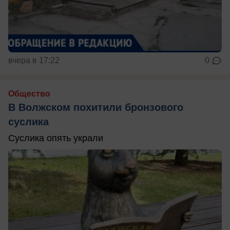
вчера в 17:22
0
Общество
В Волжском похитили бронзового
суслика
Суслика опять украли