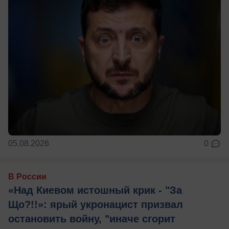
05.08.2026
0
В России
«Над Киевом истошный крик - "За
Що?!!»: ярый укронацист призвал
остановить войну, "иначе сгорит