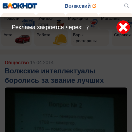
Волжский
Новости
Учиться
Медицина
Магазины
готов
Реклама закроется через:
5
Авто
Работа
Бары
Справоч
- рестораны
Общество
15.04.2014
Волжские интеллектуалы
боролись за звание лучших