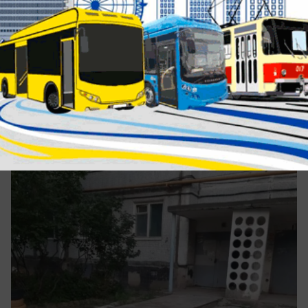
вчера в 18:00
0
Обращение в редакцию
30 лет без ремонта: жители дома в 18‑м
микрорайоне Волжского бьют тревогу
из‑за непроходимой дороги
Жители одного из домов Волжского остались
без ремонта