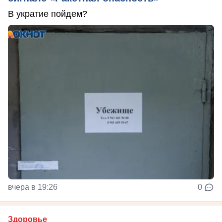
В укратие пойдем?
вчера в 19:26
0
Здоровье