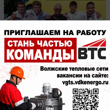
вчера в 18:24
0
Общество
Август - время вкусных покупок в ТК
«Якорь»