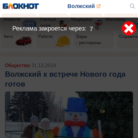
Волжский
Новости
Учиться
Медицина
Магазины
готов
Реклама закроется через:
5
Авто
Работа
Бары
Справоч
- рестораны
Общество
31.12.2014
Волжский к встрече Нового года
готов