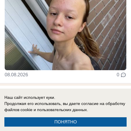
08.08.2026
0
В России
Наш сайт использует куки.
«Это рассчитано на мирных людей»: ВСУ
Продолжая его использовать, вы даете согласие на обработку
маскируют взрывные устройства под
файлов cookie
и пользовательских данных.
пакеты от сока
ПОНЯТНО
Такие бомбы направлены на мирных людей и