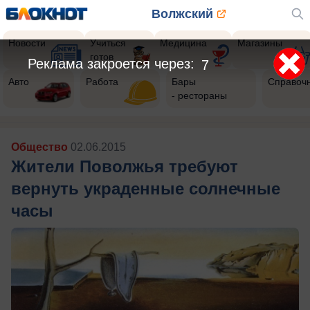
Волжский
Новости
Учиться
Медицина
Магазины
готов
Реклама закроется через:
4
Авто
Работа
Бары
Справоч
- рестораны
Общество
02.06.2015
Жители Поволжья требуют
вернуть украденные солнечные
часы