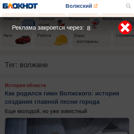
Волжский
Новости
Учиться
Медицина
Магазины
готов
Реклама закроется через:
5
Авто
Работа
Бары
Справоч
- рестораны
Тег: волжане
История области
Как родился гимн Волжского: история
создания главной песни города
Еще молодой, но уже известный