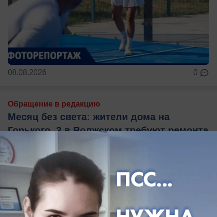
08.08.2026
0
Обращение в редакцию
Месяц без света: жители дома на
Горького, 3 в Волжском требуют ремонта
после пожара
УК не помогает