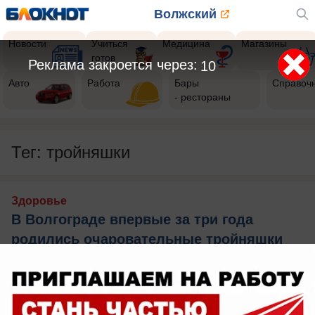
Волжский
Новости
Учиться
Медицина
Магазины
готов
Реклама закроется через:
9
Авто
Работа
Бары
Справоч
- рестораны
Тег: тройняшки
Здоровье
В Волгограде впервые за три года
родились очаровательные тройняшки
Мария, Ксения и Есения