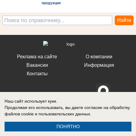
продукция
Реклама на сайте
О компании
Вакансии
Информация
Контакты
Наш сайт использует куки.
Свидетельство о регистрации СМИ: Эл № ФС 77-76240, выдано
Продолжая его использовать, вы даете согласие на обработку
Федеральной службой по надзору в сфере связи, информационных
файлов cookie
и пользовательских данных.
технологий и массовых коммуникаций (Роскомнадзор) 19 июля 2019 г.
ПОНЯТНО