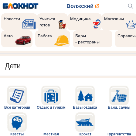
Волжский
Новости
Учиться
Медицина
Магазины
готов
Авто
Работа
Бары
Справоч
- рестораны
Дети
Все категории
Отдых и туризм
Базы отдыха
Бани, сауны
Квесты
Местная
Прокат
Турагентства