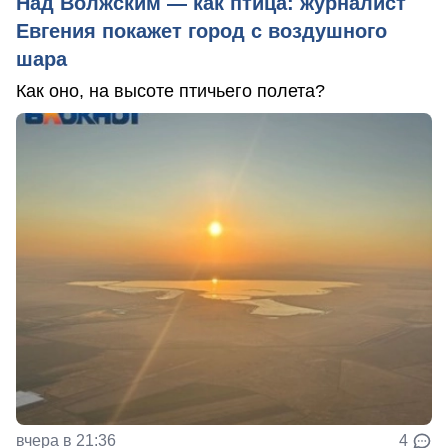
Над Волжским — как птица: журналист
Евгения покажет город с воздушного
шара
Как оно, на высоте птичьего полета?
вчера в 21:36
4