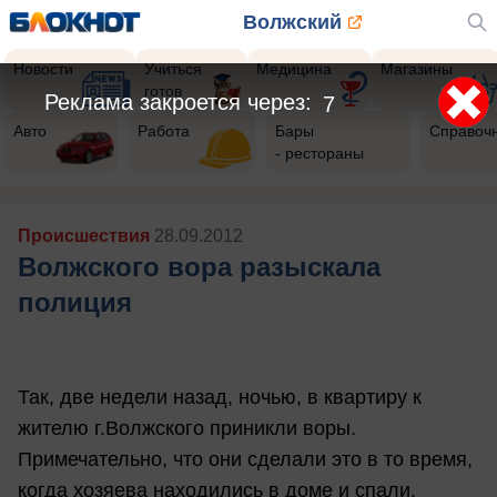
Волжский
Новости
Учиться
Медицина
Магазины
готов
Реклама закроется через:
5
Авто
Работа
Бары
Справоч
- рестораны
Происшествия
28.09.2012
Волжского вора разыскала
полиция
Так, две недели назад, ночью, в квартиру к
жителю г.Волжского приникли воры.
Примечательно, что они сделали это в то время,
когда хозяева находились в доме и спали.