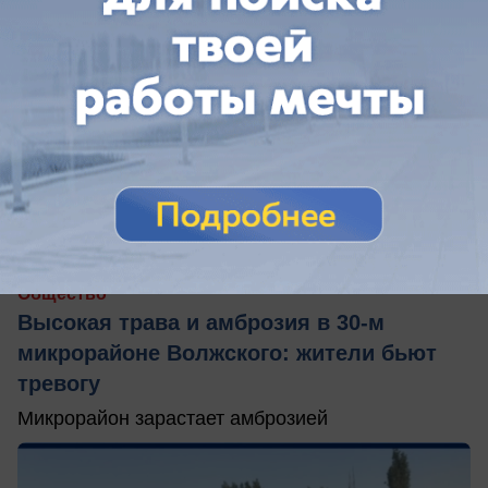
вчера в 21:36
4
Общество
Высокая трава и амброзия в 30‑м
микрорайоне Волжского: жители бьют
тревогу
Микрорайон зарастает амброзией