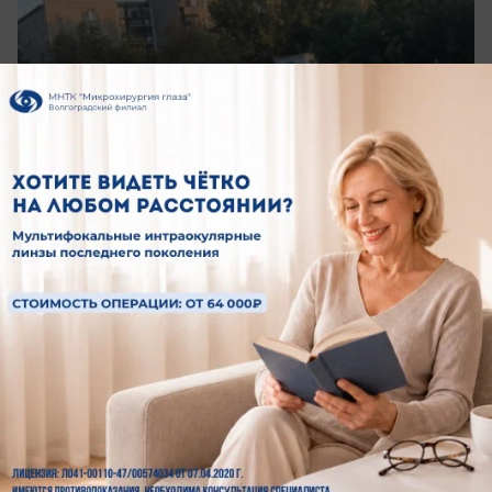
вчера в 20:34
0
Обращение в редакцию
«Обе параллельные машины едут в
одну полосу»: волжане требуют навести
порядок на перекрёстке Карбышева и
Королева