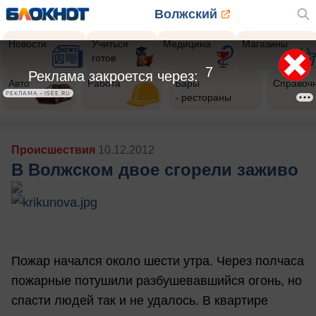
Волжский
Новости
Учиться
Медицина
Магазины
готов
4
Реклама закроется через:
Авто
Работа
Бары
Справоч
РЕКЛАМА • ISEE.RU
- рестораны
Происшествия
10.12.2012
В Волжском двое сгорели заживо
Пожар начался около шести утра. Через полчаса
пожарные потушили разбушевавшийся огонь, но
спасти людей так и не удалось. В квартире