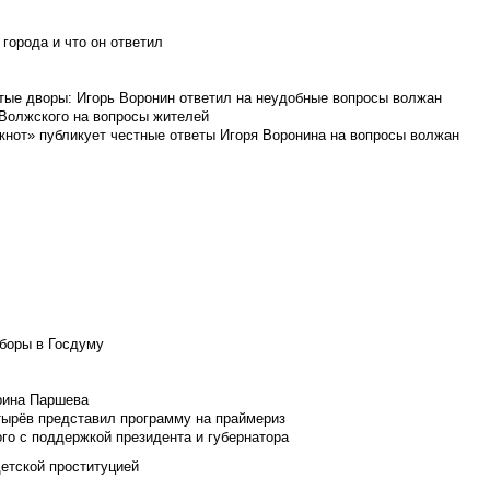
города и что он ответил
итые дворы: Игорь Воронин ответил на неудобные вопросы волжан
 Волжского на вопросы жителей
кнот» публикует честные ответы Игоря Воронина на вопросы волжан
боры в Госдуму
Ирина Паршева
тырёв представил программу на праймериз
го с поддержкой президента и губернатора
детской проституцией