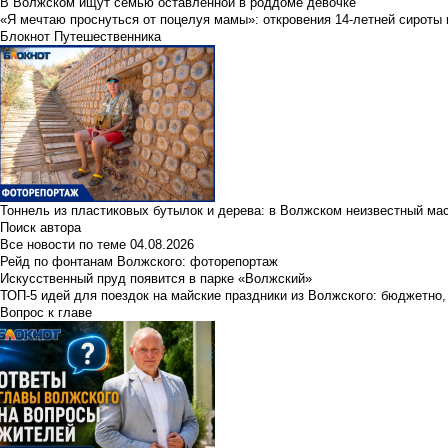
В Волжском ищут семью оставленной в роддоме девочке
«Я мечтаю проснуться от поцелуя мамы»: откровения 14-летней сироты 
Блокнот Путешественника
Тоннель из пластиковых бутылок и дерева: в Волжском неизвестный ма
Поиск автора
Все новости по теме
04.08.2026
Рейд по фонтанам Волжского: фоторепортаж
Искусственный пруд появится в парке «Волжский»
ТОП-5 идей для поездок на майские праздники из Волжского: бюджетно,
Вопрос к главе