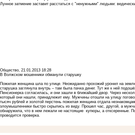
Лунное затмение заставит расстаться с "ненужными" людьми: ведический
Общество
,
21.01.2013 18:28
В Волжском мошенники обманули старушку
Пожилая женщина шла по улице. Неожиданно прохожий уронил на землю 
старушка заглянула внутрь – там была пачка денег. Тут же к ней подо
Пенсионерка согласилась, и они зашли в ближайший двор. Через несколь
который они нашли, принадлежит ему. Мужчины отошли на улицу поговори
тысяч рублей и золотой перстень пожилая женщина отдала незнакомцам 
злоумышленники быстро скрылись из виду. Прошел час, другой, а мужчи
обнаружила, что в нем лежали не настоящие купюры, а отксеренные. 
проводится проверка.