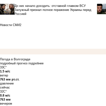
До них начало доходить: отставной главком ВСУ
Залужный признал полное поражение Украины перед
Россией
Новости СМИ2
Погода в Волгограде
подробный прогноз
подробнее
33C°
1.5 м/с
ветер
763 мм рт.ст.
давление
сейчас
32C°
0.8 м/с
763 мм
вечером