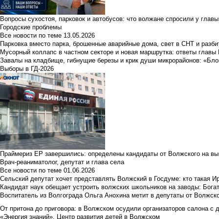
Вопросы сухостоя, парковок и автобусов: что волжане спросили у главы 
Городские проблемы
Все новости по теме
13.05.2026
Парковка вместо парка, брошенные аварийные дома, свет в СНТ и разб
Мусорный коллапс в частном секторе и новая маршрутка: ответы главы
Завалы на кладбище, гибнущие березы и крик души микрорайонов: «Бло
Выборы в ГД-2026
Праймериз ЕР завершились: определены кандидаты от Волжского на вы
Врач-реаниматолог, депутат и глава села
Все новости по теме
01.06.2026
Сельский депутат хочет представлять Волжский в Госдуме: кто такая 
Кандидат наук обещает устроить волжских школьников на заводы: Бога
Воспитатель из Волгограда Ольга Анохина метит в депутаты от Волжско
От притона до приговора: в Волжском осудили организаторов салона с 
«Энергия знаний». Центр развития детей в Волжском