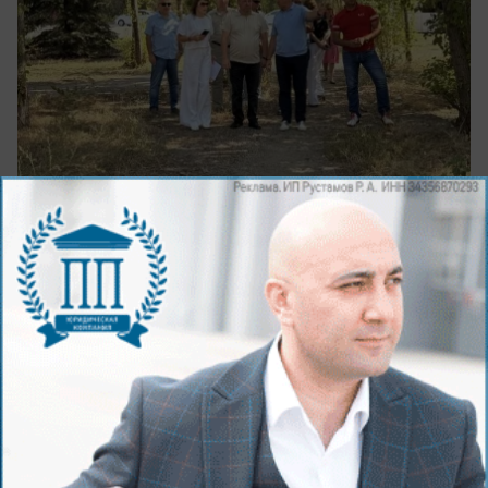
вчера в 15:28
2
1 сентября
10–11 класс в «Годографе»: подготовка к
поступлению без бюрократии и стресса