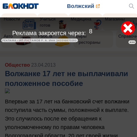
Волжский
Новости
Учиться
Медицина
Магазины
готов
5
Реклама закроется через:
Авто
Работа
Бары
Справоч
РЕКЛАМА • ИП РУСТАМОВ Р. А. ИНН 343516870293
- рестораны
Общество
23.04.2013
Волжанке 17 лет не выплачивали
положенное пособие
Впервые за 17 лет на банковский счет волжанки
поступила часть суммы, положенной к выплате.
Это случилось после ее обращения к
уполномоченному по правам человека
Волгоградской области. 20 лет своей жизни