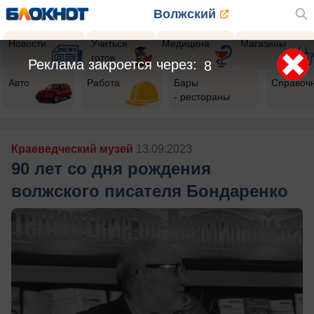
Волжский
Новости
Учиться
Медицина
Магазины
готов
Реклама закроется через:
5
Авто
Работа
Бары
Справоч
- рестораны
Краеведческий музей
13.09.2023
90 лет со дня рождения
волжского писателя Бондаренко