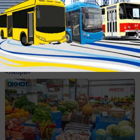
вчера в 18:24
0
Общество
Август - время вкусных покупок в ТК
«Якорь»