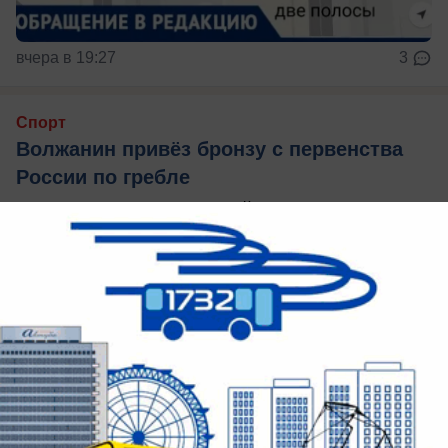
вчера в 19:27
3
Спорт
Волжанин привёз бронзу с первенства
России по гребле
4 призера из Волгоградской области