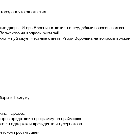
города и что он ответил
итые дворы: Игорь Воронин ответил на неудобные вопросы волжан
 Волжского на вопросы жителей
кнот» публикует честные ответы Игоря Воронина на вопросы волжан
боры в Госдуму
Ирина Паршева
тырёв представил программу на праймериз
го с поддержкой президента и губернатора
детской проституцией