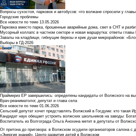
Вопросы сухостоя, парковок и автобусов: что волжане спросили у главы 
Городские проблемы
Все новости по теме
13.05.2026
Парковка вместо парка, брошенные аварийные дома, свет в СНТ и разб
Мусорный коллапс в частном секторе и новая маршрутка: ответы главы
Завалы на кладбище, гибнущие березы и крик души микрорайонов: «Бло
Выборы в ГД-2026
Праймериз ЕР завершились: определены кандидаты от Волжского на вы
Врач-реаниматолог, депутат и глава села
Все новости по теме
01.06.2026
Сельский депутат хочет представлять Волжский в Госдуме: кто такая 
Кандидат наук обещает устроить волжских школьников на заводы: Бога
Воспитатель из Волгограда Ольга Анохина метит в депутаты от Волжско
От притона до приговора: в Волжском осудили организаторов салона с 
«Энергия знаний». Центр развития детей в Волжском