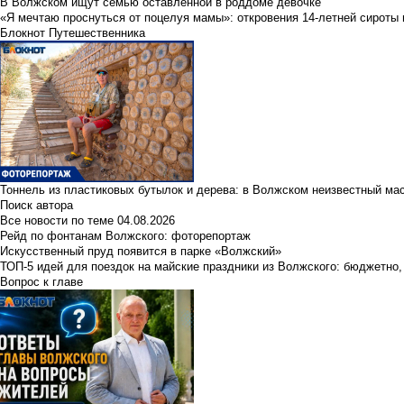
В Волжском ищут семью оставленной в роддоме девочке
«Я мечтаю проснуться от поцелуя мамы»: откровения 14-летней сироты 
Блокнот Путешественника
Тоннель из пластиковых бутылок и дерева: в Волжском неизвестный ма
Поиск автора
Все новости по теме
04.08.2026
Рейд по фонтанам Волжского: фоторепортаж
Искусственный пруд появится в парке «Волжский»
ТОП-5 идей для поездок на майские праздники из Волжского: бюджетно,
Вопрос к главе