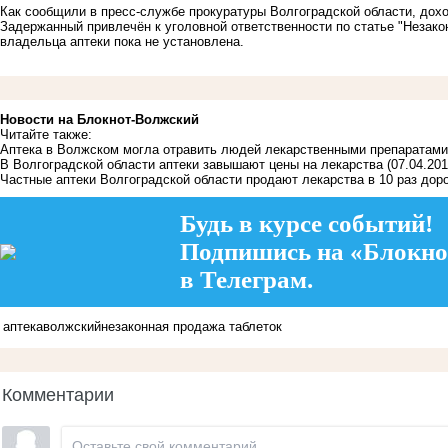
Как сообщили в пресс-службе прокуратуры Волгоградской области, дохо
Задержанный привлечён к уголовной ответственности по статье "Незак
владельца аптеки пока не установлена.
Новости на Блoкнoт-Волжский
Читайте также:
Аптека в Волжском могла отравить людей лекарственными препаратами
В Волгоградской области аптеки завышают цены на лекарства
(07.04.201
Частные аптеки Волгоградской области продают лекарства в 10 раз дор
Будь в курсе событий!
Подпишись на «Блокно
в Телеграм.
аптека
волжский
незаконная продажа таблеток
Комментарии